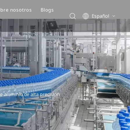
bre nosotros
Blogs
Español
ado
Perfil de la empresa
Blogs
English
العربية
e
Preguntas frecuentes
Casos
Français
ción de plástico
Vídeos
Pусский
Português
简体中文
e aluminio de alta precisión