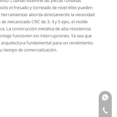
ento. Cuando examine las piezas fundidas
sólo el fresado y torneado de nivel élite pueden
de herramientas aborda directamente la necesidad
 de mecanizado CNC de 3, 4 y 5 ejes, el molde
a. La construcción metálica de alta resistencia
ontaje funcionen sin interrupciones. Ya sea que
o arquitectura fundamental para un rendimiento
u tiempo de comercialización.
+86133
+86-576