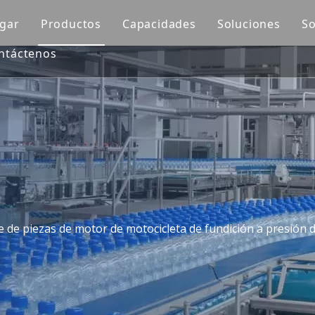
gar
Productos
Capacidades
Soluciones
So
ntáctenos
Molde automotriz
Diseño de moldes
Molde de sopl
Molde de piezas de motocicleta
Impresión 3D
Insertar mold
Molde médico
Mecanizado CNC
Molde de inyec
Molde para muebles de exterior
Fabricación de moldes
Molde de preformas de PET
Control de calidad
Molde doméstico
Moldeo por inyección
 de piezas de motor de motocicleta de fundición a presión d
Molde para electrodomésticos
Molde de soplado