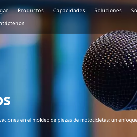
gar
Productos
Capacidades
Soluciones
So
ntáctenos
Molde automotriz
Diseño de moldes
Molde de sopl
Molde de piezas de motocicleta
Impresión 3D
Insertar mold
Molde médico
Mecanizado CNC
Molde de inyec
Molde para muebles de exterior
Fabricación de moldes
Molde de preformas de PET
Control de calidad
Molde doméstico
Moldeo por inyección
os
Molde para electrodomésticos
vaciones en el moldeo de piezas de motocicletas: un enfoqu
Molde de soplado