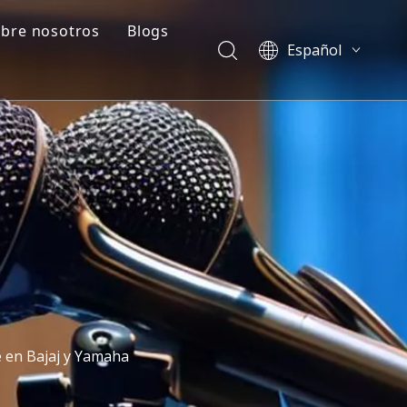
bre nosotros
Blogs
Español
ado
Perfil de la empresa
Blogs
English
العربية
e
Preguntas frecuentes
Casos
Français
ción de plástico
Vídeos
Pусский
Português
简体中文
e en Bajaj y Yamaha