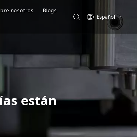
bre nosotros
Blogs
Español
ado
Perfil de la empresa
Blogs
English
العربية
e
Preguntas frecuentes
Casos
Français
ción de plástico
Vídeos
Pусский
Português
简体中文
ías están