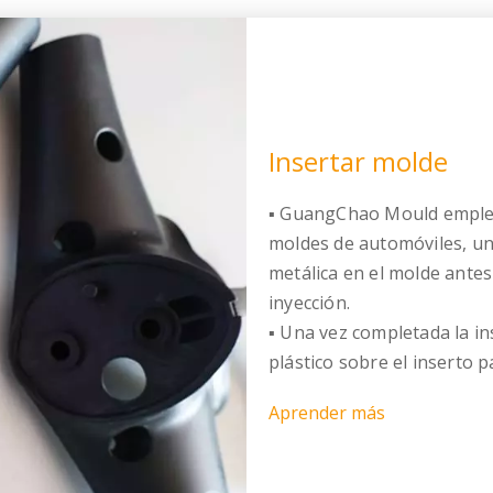
Insertar molde
▪ GuangChao Mould emplea
moldes de automóviles, una
metálica en el molde antes
inyección.
▪ Una vez completada la in
plástico sobre el inserto 
Aprender más