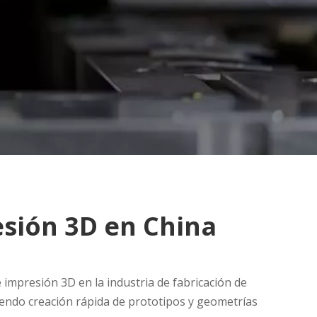
esión 3D en China
 impresión 3D en la industria de fabricación de
iendo creación rápida de prototipos y geometrías