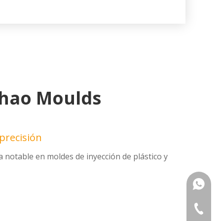
chao Moulds
precisión
 notable en moldes de inyección de plástico y
+86133
+86-576