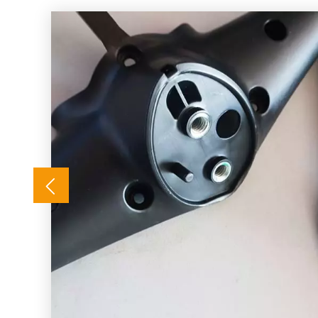
iseño,
les.
n los
.
tiva
ad y
nes
os