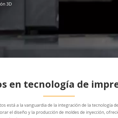
ión 3D
os en tecnología de impr
 está a la vanguardia de la integración de la tecnología de
ar el diseño y la producción de moldes de inyección, ofrec