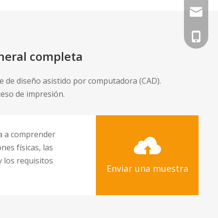
Info@tz
Elva@tz
+86-133
neral completa
e de diseño asistido por computadora (CAD).
ceso de impresión.
a a comprender
nes físicas, las
 los requisitos
Enviar una muestra