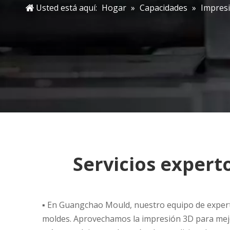
Usted está aquí:
Hogar
»
Capacidades
»
Impres
Servicios expert
▪ En Guangchao Mould, nuestro equipo de expertos
moldes. Aprovechamos la impresión 3D para mejor