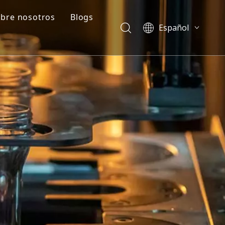
bre nosotros
Blogs
Español
ado
Perfil de la empresa
Blogs
English
العربية
e
Preguntas frecuentes
Casos
Français
ción de plástico
Vídeos
Pусский
Português
简体中文