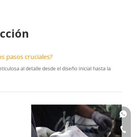
cción
os pasos cruciales?
ulosa al detalle desde el diseño inicial hasta la
+86133
+86-576