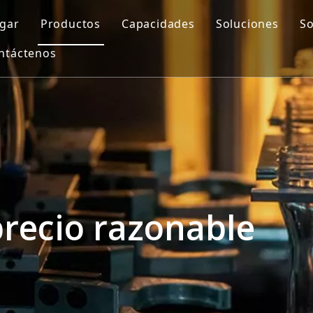
gar
Productos
Capacidades
Soluciones
So
ntáctenos
Molde automotriz
Diseño de moldes
Molde de sopl
Molde de piezas de motocicleta
Impresión 3D
Insertar mold
Molde médico
Mecanizado CNC
Molde de inyec
Molde para muebles de exterior
Fabricación de moldes
Molde de preformas de PET
Control de calidad
Molde doméstico
Moldeo por inyección
precio razonable
Molde para electrodomésticos
Molde de soplado