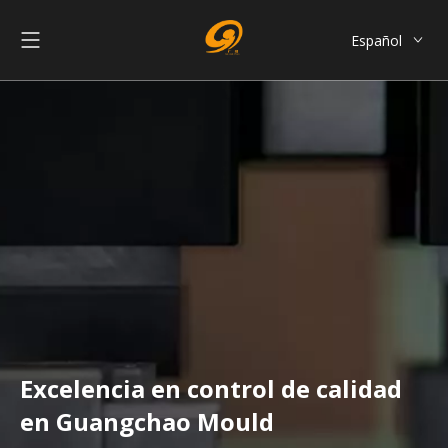
Español
English
العربية
Français
Pусский
Português
简体中文
Excelencia en control de calidad
en Guangchao Mould