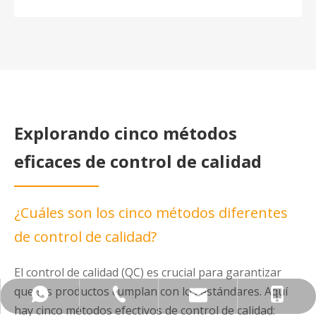
Explorando cinco métodos
eficaces de control de calidad
¿Cuáles son los cinco métodos diferentes
de control de calidad?
El control de calidad (QC) es crucial para garantizar
que los productos cumplan con los estándares. Aquí
+86-576-8401-8627
+86-133-2606-0701
Info@tzanye.com
+8613326060701
hay cinco métodos efectivos de control de calidad: