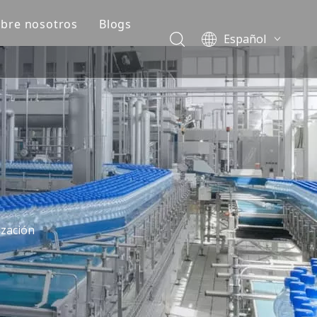
bre nosotros
Blogs
Español
ado
Perfil de la empresa
Blogs
English
العربية
e
Preguntas frecuentes
Casos
Français
ción de plástico
Vídeos
Pусский
Português
简体中文
ización