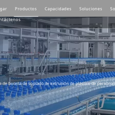
gar
Productos
Capacidades
Soluciones
So
ntáctenos
Molde automotriz
Diseño de moldes
Molde de sopl
Molde de piezas de motocicleta
Impresión 3D
Insertar mold
Molde médico
Mecanizado CNC
Molde de inyec
Molde para muebles de exterior
Fabricación de moldes
Molde de preformas de PET
Control de calidad
Molde doméstico
Moldeo por inyección
 de botella de soplado de extrusión de plástico de personal
Molde para electrodomésticos
Molde de soplado