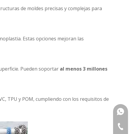
tructuras de moldes precisas y complejas para
anoplastia. Estas opciones mejoran las
superficie. Pueden soportar
al menos 3 millones
VC, TPU y POM, cumpliendo con los requisitos de
+86133
+86-576