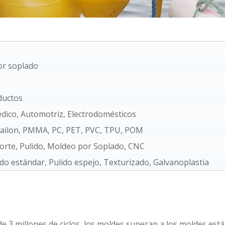
r soplado
ductos
dico, Automotriz, Electrodomésticos
nailon, PMMA, PC, PET, PVC, TPU, POM
orte, Pulido, Moldeo por Soplado, CNC
do estándar, Pulido espejo, Texturizado, Galvanoplastia
 de 3 millones de ciclos, los moldes superan a los moldes est