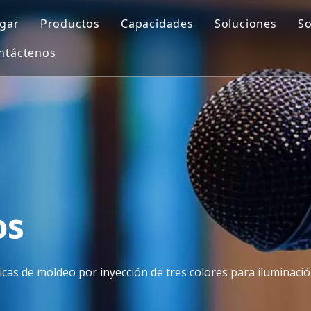
gar
Productos
Capacidades
Soluciones
So
ntáctenos
Molde automotriz
Diseño de moldes
Molde de sopl
Molde de piezas de motocicleta
Impresión 3D
Insertar mold
Molde médico
Mecanizado CNC
Molde de inyec
Molde para muebles de exterior
Fabricación de moldes
Molde de preformas de PET
Control de calidad
Molde doméstico
Moldeo por inyección
os
Molde para electrodomésticos
icas de moldeo por inyección de tres colores para iluminaci
Molde de soplado