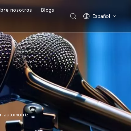
bre nosotros
Blogs
Español
ado
Perfil de la empresa
Blogs
English
العربية
e
Preguntas frecuentes
Casos
Français
ción de plástico
Vídeos
Pусский
Português
简体中文
ón automotriz