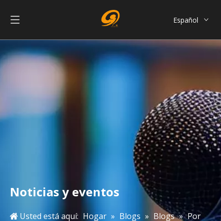
Español
English
العربية
Français
Pусский
Português
简体中文
Noticias y eventos
Usted está aquí:
Hogar
»
Blogs
»
Blogs
»
Por