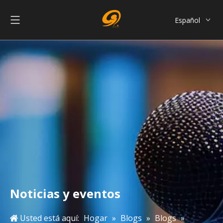
Español
English
العربية
Français
Pусский
Português
简体中文
Noticias y eventos
Usted está aquí:
Hogar
»
Blogs
»
Blogs
»