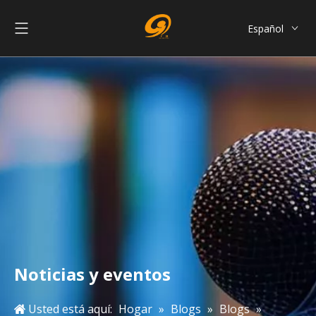
Español
English
العربية
Français
Pусский
Português
简体中文
Noticias y eventos
Usted está aquí:
Hogar
»
Blogs
»
Blogs
»