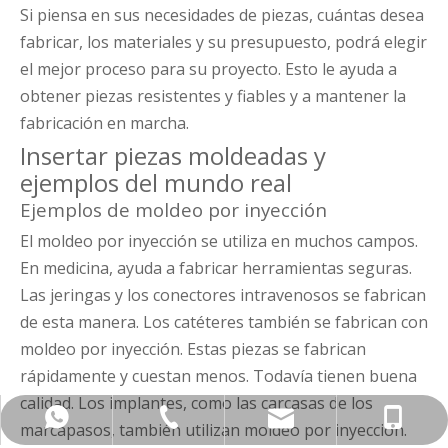
Si piensa en sus necesidades de piezas, cuántas desea
fabricar, los materiales y su presupuesto, podrá elegir
el mejor proceso para su proyecto. Esto le ayuda a
obtener piezas resistentes y fiables y a mantener la
fabricación en marcha.
Insertar piezas moldeadas y
ejemplos del mundo real
Ejemplos de moldeo por inyección
El moldeo por inyección se utiliza en muchos campos.
En medicina, ayuda a fabricar herramientas seguras.
Las jeringas y los conectores intravenosos se fabrican
de esta manera. Los catéteres también se fabrican con
moldeo por inyección. Estas piezas se fabrican
rápidamente y cuestan menos. Todavía tienen buena
calidad. Los implantes, como las carcasas de los
+86-576-8401-8627
+86-133-2606-0701
Info@tzanye.com
+8613326060701
marcapasos, también utilizan moldeo por inyección.