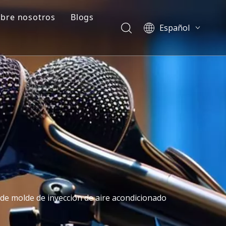
bre nosotros
Blogs
Español
ado
Perfil de la empresa
Blogs
English
العربية
e
Preguntas frecuentes
Casos
Français
ción de plástico
Vídeos
Pусский
Português
简体中文
 de molde de inyección de aire acondicionado