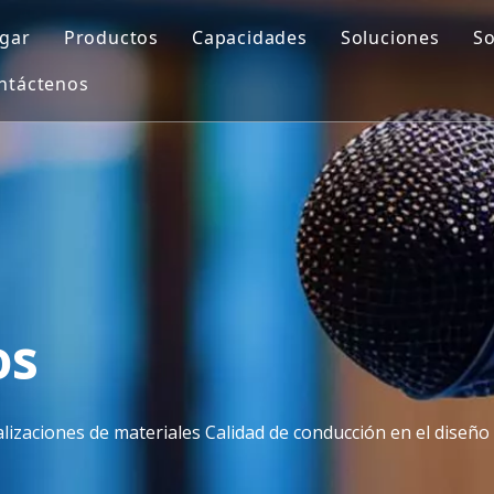
gar
Productos
Capacidades
Soluciones
So
ntáctenos
Molde automotriz
Diseño de moldes
Molde de sopl
Molde de piezas de motocicleta
Impresión 3D
Insertar mold
Molde médico
Mecanizado CNC
Molde de inyec
Molde para muebles de exterior
Fabricación de moldes
Molde de preformas de PET
Control de calidad
Molde doméstico
Moldeo por inyección
os
Molde para electrodomésticos
lizaciones de materiales Calidad de conducción en el diseño
Molde de soplado